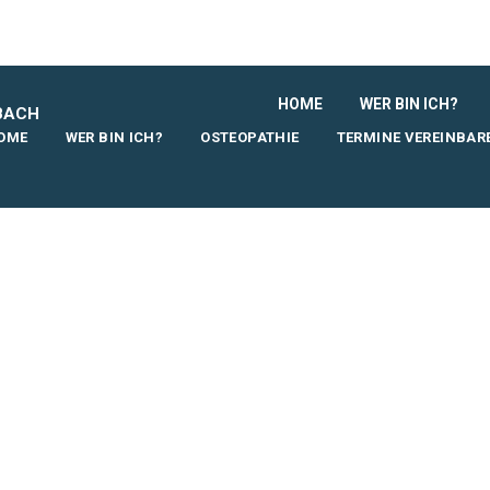
HOME
WER BIN ICH?
BACH
OME
WER BIN ICH?
OSTEOPATHIE
TERMINE VEREINBAR